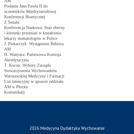
AM
Posłanie Jana Pawła II do
uczestników Międzynarodowej
Konferencji Bioetycznej
Z Senatu
Konferencja Naukowa: Stan obecny
i kierunki przemian w kształceniu
lekarzy stomatologów w Polsce
J. Piekarczyk: Wystąpienie Rektora
AM
H. Wanyura: Państwowa Komisja
Akredytacyjna
T. Kocon: Wybory Zarządu
Stowarzyszenia Wychowanków
Warszawskiej Medycyny i Farmacji
List intencyjny w sprawie oddziału
AM w Płocku
Komunikaty
2026 Medycyna Dydaktyka Wychowanie