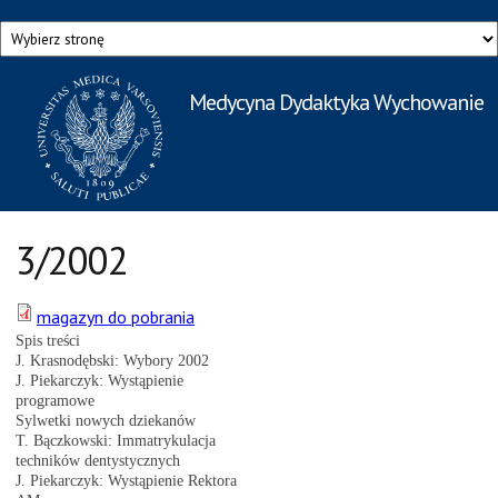
Przejdź do treści
Medycyna Dydaktyka Wychowanie
Rzecznik Prasowy
Warszawskiego Uniwersytetu Medycznego
3/2002
magazyn do pobrania
Spis treści
J. Krasnodębski: Wybory 2002
J. Piekarczyk: Wystąpienie
programowe
Sylwetki nowych dziekanów
T. Bączkowski: Immatrykulacja
techników dentystycznych
J. Piekarczyk: Wystąpienie Rektora