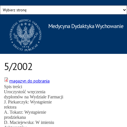
Przejdź do treści
Medycyna Dydaktyka Wychowanie
Rzecznik Prasowy
Warszawskiego Uniwersytetu Medycznego
5/2002
magazyn do pobrania
Spis treści
Uroczystość wręczenia
dyplomów na Wydziale Farmacji
J. Piekarczyk: Wystąpienie
rektora
A. Tokarz: Wystąpienie
prodziekana
D. Maciejewska: W imieniu