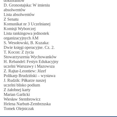
doktorantów
D. Gronostajska: W imieniu
absolwentów
Lista absolwentów
Z Senatu
Komunikat nr 3 Uczelnianej
Komisji Wyborczej
Lista rankingowa jednostek
organizacyjnych AM
S. Wesołowski, B. Kuzaka:
Dwie księgi operacyjne. Cz. 2.
T. Kocon: Z życia
Stowarzyszenia Wychowanków
H. Rebandel: Festyn Edukacyjny
uczelni Warszawy i Mazowsza
Z. Rajtar-Leontiew: Józef
Polikarp Brudziński – wystawa
J. Rudzik: Piłkarze naszej
uczelni blisko podium
Z żałobnej karty
Marian Garlicki
Wiesław Stembrowicz
Helena Narbutt-Zembrzuska
Tomek Olejniczak