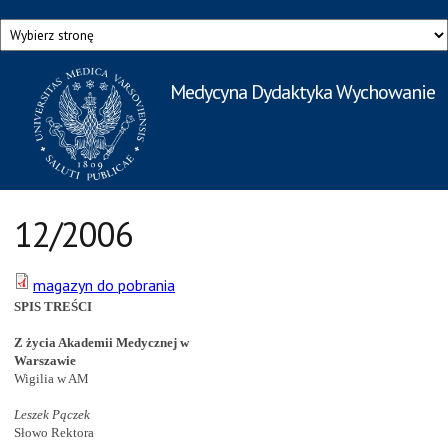
Przejdź do treści
Medycyna Dydaktyka Wychowanie
Rzecznik Prasowy
Warszawskiego Uniwersytetu Medycznego
12/2006
magazyn do pobrania
SPIS TREŚCI
Z życia Akademii Medycznej w
Warszawie
Wigilia w AM
Leszek Pączek
Słowo Rektora