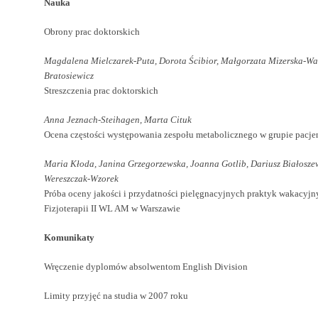
Nauka
Obrony prac doktorskich
Magdalena Mielczarek-Puta, Dorota Ścibior, Małgorzata Mizerska-Was
Bratosiewicz
Streszczenia prac doktorskich
Anna Jeznach-Steihagen, Marta Cituk
Ocena częstości występowania zespołu metabolicznego w grupie pacje
Maria Kłoda, Janina Grzegorzewska, Joanna Gotlib, Dariusz Białosz
Wereszczak-Wzorek
Próba oceny jakości i przydatności pielęgnacyjnych praktyk wakacyjn
Fizjoterapii II WL AM w Warszawie
Komunikaty
Wręczenie dyplomów absolwentom English Division
Limity przyjęć na studia w 2007 roku