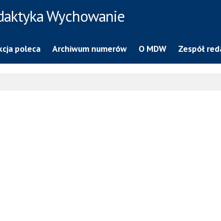
daktyka Wychowanie
cja poleca
Archiwum numerów
O MDW
Zespół red