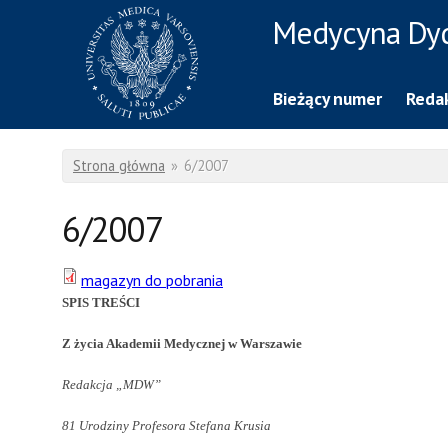
Przejdź do treści
Medycyna Dy
Rzecznik Prasowy
Warszawskiego Uniwersytetu Medycznego
Bieżący numer
Redak
Jesteś tutaj
Strona główna
»
6/2007
6/2007
magazyn do pobrania
SPIS TREŚCI
Z życia Akademii Medycznej w Warszawie
Redakcja „MDW”
81 Urodziny Profesora Stefana Krusia