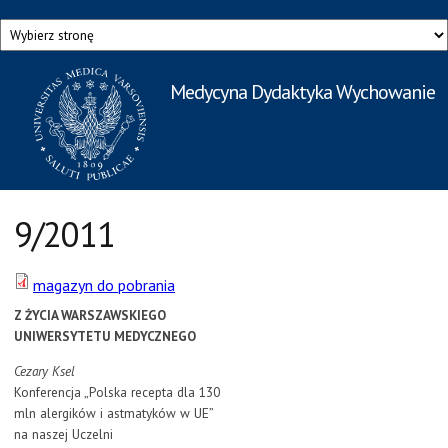
Przejdź do treści
Medycyna Dydaktyka Wychowanie
Rzecznik Prasowy
Warszawskiego Uniwersytetu Medycznego
9/2011
magazyn do pobrania
Z ŻYCIA WARSZAWSKIEGO
UNIWERSYTETU MEDYCZNEGO
Cezary Ksel
Konferencja „Polska recepta dla 130
mln alergików i astmatyków w UE”
na naszej Uczelni