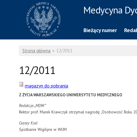
Przejdź do treści
Medycyna Dy
Rzecznik Prasowy
Warszawskiego Uniwersytetu Medycznego
Bieżący numer
Redak
Jesteś tutaj
Strona główna
»
12/2011
12/2011
magazyn do pobrania
Z ŻYCIA WARSZAWSKIEGO UNIWERSYTETU MEDYCZNEGO
Redakcja „MDW”
Rektor prof. Marek Krawczyk otrzymał nagrodę „Osobowość Roku
Cezary Ksel
Spotkanie Wigilijne w WUM