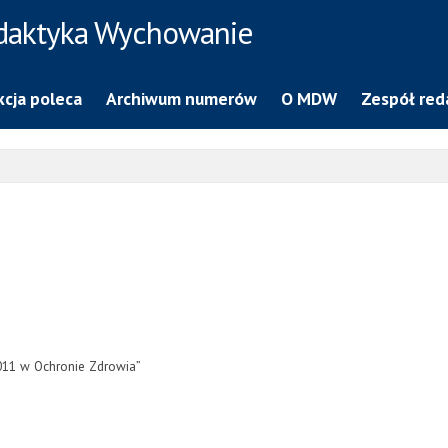
daktyka Wychowanie
cja poleca
Archiwum numerów
O MDW
Zespół red
 2011 w Ochronie Zdrowia”