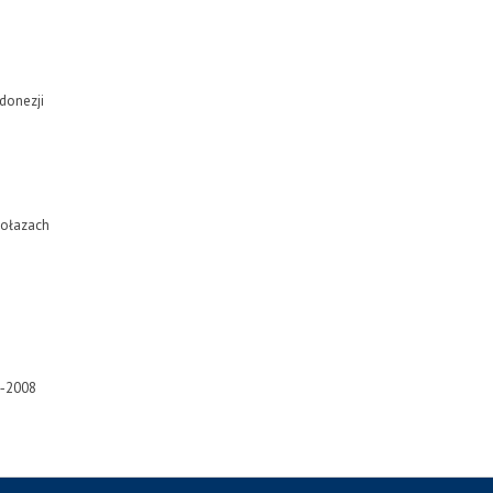
ndonezji
hołazach
4-2008