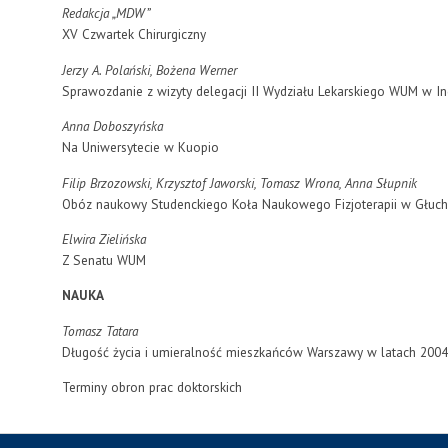
Redakcja „MDW”
XV Czwartek Chirurgiczny
Jerzy A. Polański, Bożena Werner
Sprawozdanie z wizyty delegacji II Wydziału Lekarskiego WUM w I
Anna Doboszyńska
Na Uniwersytecie w Kuopio
Filip Brzozowski, Krzysztof Jaworski, Tomasz Wrona, Anna Słupnik
Obóz naukowy Studenckiego Koła Naukowego Fizjoterapii w Głuc
Elwira Zielińska
Z Senatu WUM
NAUKA
Tomasz Tatara
Długość życia i umieralność mieszkańców Warszawy w latach 200
Terminy obron prac doktorskich