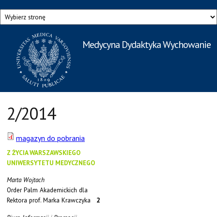
Przejdź do treści
Medycyna Dydaktyka Wychowanie
Rzecznik Prasowy
Warszawskiego Uniwersytetu Medycznego
2/2014
magazyn do pobrania
Z ŻYCIA WARSZAWSKIEGO
UNIWERSYTETU MEDYCZNEGO
Marta Wojtach
Order Palm Akademickich dla
Rektora prof. Marka Krawczyka
2