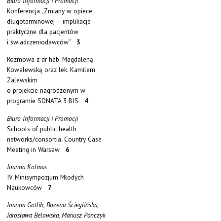
Biuro Informacji i Promocji
Konferencja „Zmiany w opiece
długoterminowej – implikacje
praktyczne dla pacjentów
i świadczeniodawców”
3
Rozmowa z dr hab. Magdaleną
Kowalewską oraz lek. Kamilem
Zalewskim
o projekcie nagrodzonym w
programie SONATA 3 BIS
4
Biuro Informacji i Promocji
Schools of public health
networks/consortia. Country Case
Meeting in Warsaw
6
Joanna Kolmas
IV Minisympozjum Młodych
Naukowców
7
Joanna Gotlib, Bożena Ścieglińska,
Jarosława Belowska, Mariusz Panczyk