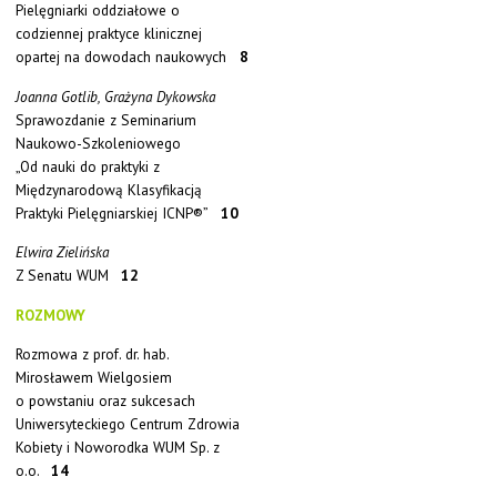
Pielęgniarki oddziałowe o
codziennej praktyce klinicznej
opartej na dowodach naukowych
8
Joanna Gotlib, Grażyna Dykowska
Sprawozdanie z Seminarium
Naukowo-Szkoleniowego
„Od nauki do praktyki z
Międzynarodową Klasyfikacją
Praktyki Pielęgniarskiej ICNP®”
10
Elwira Zielińska
Z Senatu WUM
12
ROZMOWY
Rozmowa z prof. dr. hab.
Mirosławem Wielgosiem
o powstaniu oraz sukcesach
Uniwersyteckiego Centrum Zdrowia
Kobiety i Noworodka WUM Sp. z
o.o.
14