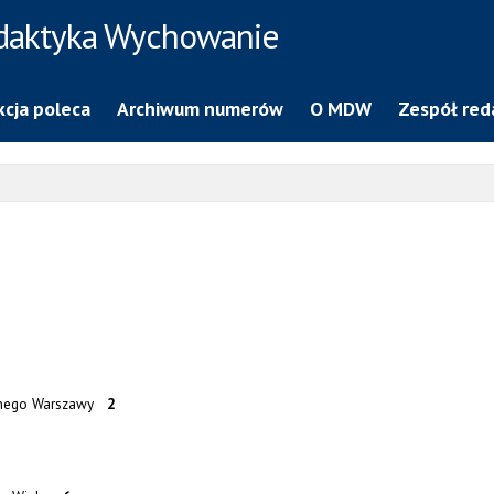
daktyka Wychowanie
cja poleca
Archiwum numerów
O MDW
Zespół red
cznego Warszawy
2