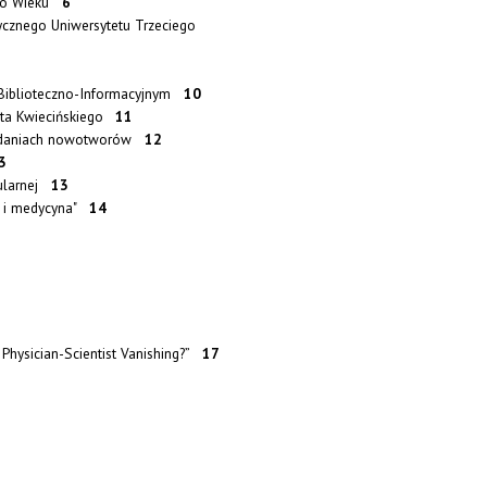
iego Wieku
6
ycznego Uniwersytetu Trzeciego
 Biblioteczno-Informacyjnym
10
rta Kwiecińskiego
11
 badaniach nowotworów
12
3
kularnej
13
na i medycyna"
14
 Physician-Scientist Vanishing?”
17