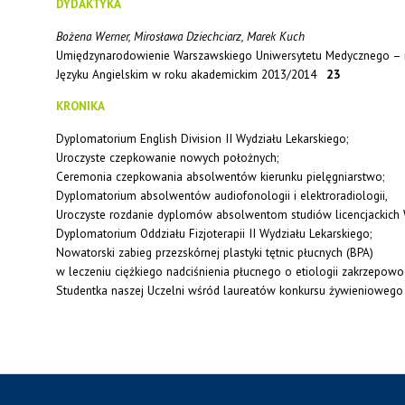
DYDAKTYKA
Bożena Werner, Mirosława Dziechciarz, Marek Kuch
Umiędzynarodowienie Warszawskiego Uniwersytetu Medycznego – 
Języku Angielskim w roku akademickim 2013/2014
23
KRONIKA
Dyplomatorium English Division II Wydziału Lekarskiego;
Uroczyste czepkowanie nowych położnych;
Ceremonia czepkowania absolwentów kierunku pielęgniarstwo;
Dyplomatorium absolwentów audiofonologii i elektroradiologii,
Uroczyste rozdanie dyplomów absolwentom studiów licencjackich 
Dyplomatorium Oddziału Fizjoterapii II Wydziału Lekarskiego;
Nowatorski zabieg przezskórnej plastyki tętnic płucnych (BPA)
w leczeniu ciężkiego nadciśnienia płucnego o etiologii zakrzepowo
Studentka naszej Uczelni wśród laureatów konkursu żywieniowego