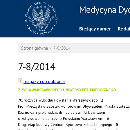
Przejdź do treści
Medycyna Dy
Rzecznik Prasowy
Warszawskiego Uniwersytetu Medycznego
Bieżący numer
Redak
Jesteś tutaj
Strona główna
»
7-8/2014
7-8/2014
magazyn do pobrania
Z ŻYCIA WARSZAWSKIEGO UNIWERSYTETU MEDYCZNEGO
70. rocznica wybuchu Powstania Warszawskiego
2
Prof. Mieczysław Szostek Honorowym Obywatelem Miasta Stołe
Rozmowa z prof. nadzw. dr. hab. Jerzym Jurkiewiczem
o kultywowaniu pamięci o Powstaniu Warszawskim
3
Drugi etap budowy Centrum Sportowo-Rehabilitacyjnego
5