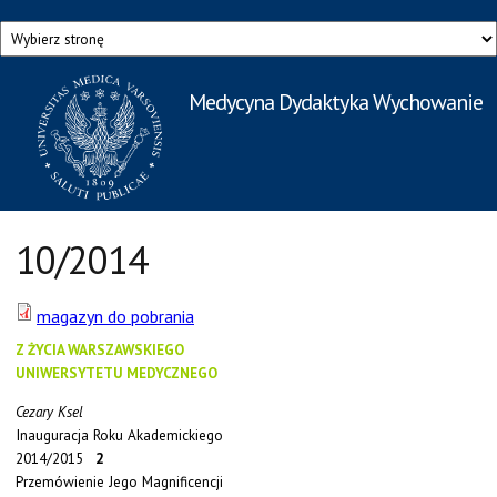
Przejdź do treści
Medycyna Dydaktyka Wychowanie
Rzecznik Prasowy
Warszawskiego Uniwersytetu Medycznego
10/2014
magazyn do pobrania
Z ŻYCIA WARSZAWSKIEGO
UNIWERSYTETU MEDYCZNEGO
Cezary Ksel
Inauguracja Roku Akademickiego
2014/2015
2
Przemówienie Jego Magnificencji