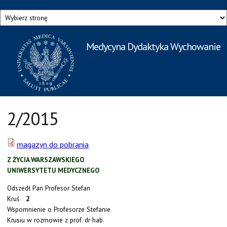
Przejdź do treści
Medycyna Dydaktyka Wychowanie
Rzecznik Prasowy
Warszawskiego Uniwersytetu Medycznego
2/2015
magazyn do pobrania
Z ŻYCIA WARSZAWSKIEGO
UNIWERSYTETU MEDYCZNEGO
Odszedł Pan Profesor Stefan
Kruś
2
Wspomnienie o Profesorze Stefanie
Krusiu w rozmowie z prof. dr hab.