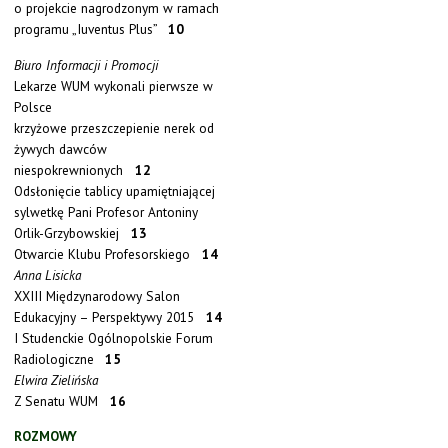
o projekcie nagrodzonym w ramach
programu „Iuventus Plus”
10
Biuro Informacji i Promocji
Lekarze WUM wykonali pierwsze w
Polsce
krzyżowe przeszczepienie nerek od
żywych dawców
niespokrewnionych
12
Odsłonięcie tablicy upamiętniającej
sylwetkę Pani Profesor Antoniny
Orlik-Grzybowskiej
13
Otwarcie Klubu Profesorskiego
14
Anna Lisicka
XXIII Międzynarodowy Salon
Edukacyjny – Perspektywy 2015
14
I Studenckie Ogólnopolskie Forum
Radiologiczne
15
Elwira Zielińska
Z Senatu WUM
16
ROZMOWY