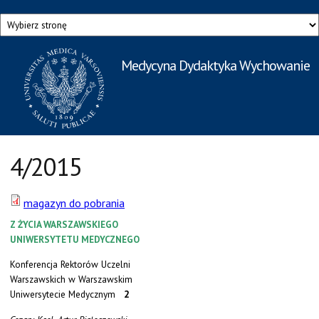
Przejdź do treści
Medycyna Dydaktyka Wychowanie
Rzecznik Prasowy
Warszawskiego Uniwersytetu Medycznego
4/2015
magazyn do pobrania
Z ŻYCIA WARSZAWSKIEGO
UNIWERSYTETU MEDYCZNEGO
Konferencja Rektorów Uczelni
Warszawskich w Warszawskim
Uniwersytecie Medycznym
2