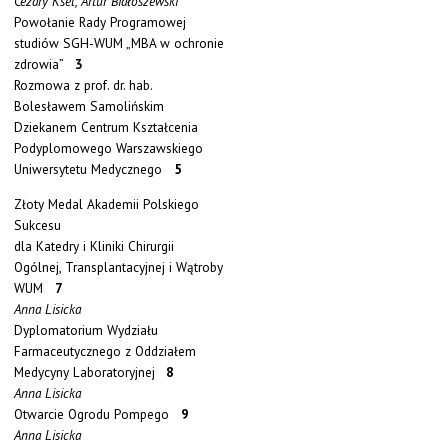
Cezary Ksel, Artur Białoszewski
Powołanie Rady Programowej
studiów SGH-WUM „MBA w ochronie
zdrowia”
3
Rozmowa z prof. dr. hab.
Bolesławem Samolińskim
Dziekanem Centrum Kształcenia
Podyplomowego Warszawskiego
Uniwersytetu Medycznego
5
Złoty Medal Akademii Polskiego
Sukcesu
dla Katedry i Kliniki Chirurgii
Ogólnej, Transplantacyjnej i Wątroby
WUM
7
Anna Lisicka
Dyplomatorium Wydziału
Farmaceutycznego z Oddziałem
Medycyny Laboratoryjnej
8
Anna Lisicka
Otwarcie Ogrodu Pompego
9
Anna Lisicka