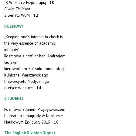
IX Wiosna z Fizjoterapią
10
Elwira Zielińska
Z Senatu WUM
12
ROZMOWY
„Keeping one’s interest in check is
the very essence of academic
integrity”.
Rozmowa z prof. dr. hab. Andrzejem
Górskim
kierownikiem Zakładu Immunologii
Klinicznej Warszawskiego
Uniwersytetu Medycznego
o etyce w nauce
14
STUDENCI
Rozmowa z Janem Przybyłowiczem
laureatem II nagrody w Konkursie
Naukowym E(x)plory 2015
18
The English Division Digest