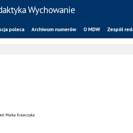
daktyka Wychowanie
cja poleca
Archiwum numerów
O MDW
Zespół red
med. Marka Krawczyka