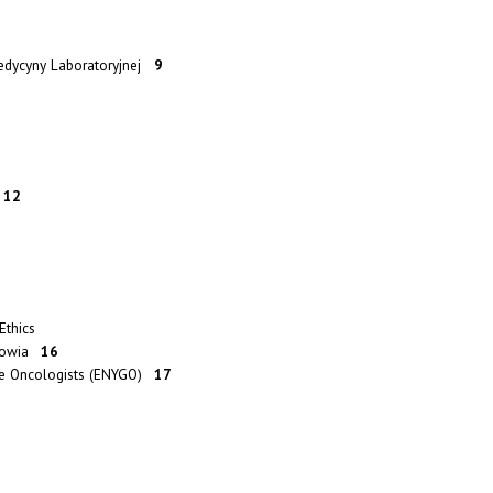
edycyny Laboratoryjnej
9
ą
12
Ethics
drowia
16
ae Oncologists (ENYGO)
17