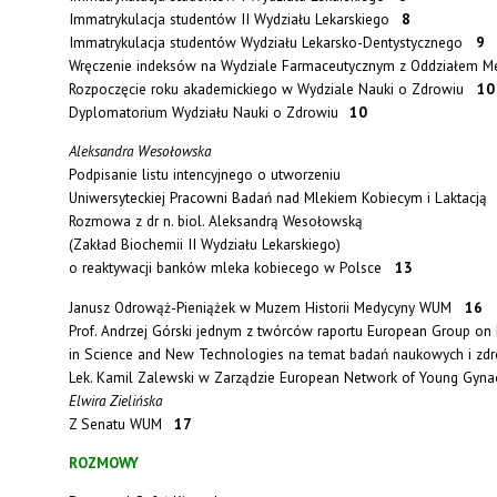
Immatrykulacja studentów II Wydziału Lekarskiego
8
Immatrykulacja studentów Wydziału Lekarsko-Dentystycznego
9
Wręczenie indeksów na Wydziale Farmaceutycznym z Oddziałem M
Rozpoczęcie roku akademickiego w Wydziale Nauki o Zdrowiu
10
Dyplomatorium Wydziału Nauki o Zdrowiu
10
Aleksandra Wesołowska
Podpisanie listu intencyjnego o utworzeniu
Uniwersyteckiej Pracowni Badań nad Mlekiem Kobiecym i Laktacj
Rozmowa z dr n. biol. Aleksandrą Wesołowską
(Zakład Biochemii II Wydziału Lekarskiego)
o reaktywacji banków mleka kobiecego w Polsce
13
Janusz Odrowąż-Pieniążek w Muzem Historii Medycyny WUM
16
Prof. Andrzej Górski jednym z twórców raportu European Group on 
in Science and New Technologies na temat badań naukowych i z
Lek. Kamil Zalewski w Zarządzie European Network of Young Gyn
Elwira Zielińska
Z Senatu WUM
17
ROZMOWY