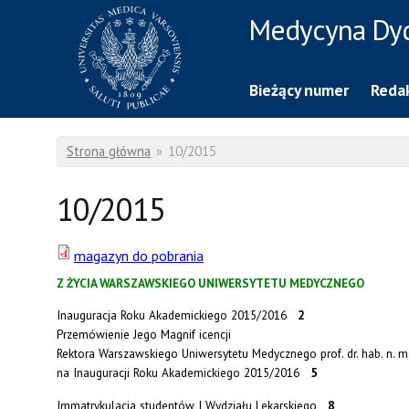
Przejdź do treści
Medycyna Dy
Rzecznik Prasowy
Warszawskiego Uniwersytetu Medycznego
Bieżący numer
Redak
Jesteś tutaj
Strona główna
»
10/2015
10/2015
magazyn do pobrania
Z ŻYCIA WARSZAWSKIEGO UNIWERSYTETU MEDYCZNEGO
Inauguracja Roku Akademickiego 2015/2016
2
Przemówienie Jego Magnif icencji
Rektora Warszawskiego Uniwersytetu Medycznego prof. dr. hab. n. 
na Inauguracji Roku Akademickiego 2015/2016
5
Immatrykulacja studentów I Wydziału Lekarskiego
8