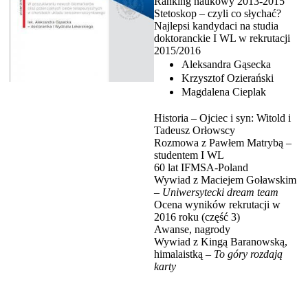
Ranking naukowy 2013-2015
Stetoskop – czyli co słychać?
Najlepsi kandydaci na studia
doktoranckie I WL w rekrutacji
2015/2016
Aleksandra Gąsecka
Krzysztof Ozierański
Magdalena Cieplak
Historia – Ojciec i syn: Witold i
Tadeusz Orłowscy
Rozmowa z Pawłem Matrybą –
studentem I WL
60 lat IFMSA-Poland
Wywiad z Maciejem Goławskim
–
Uniwersytecki dream team
Ocena wyników rekrutacji w
2016 roku (część 3)
Awanse, nagrody
Wywiad z Kingą Baranowską,
himalaistką –
To góry rozdają
karty