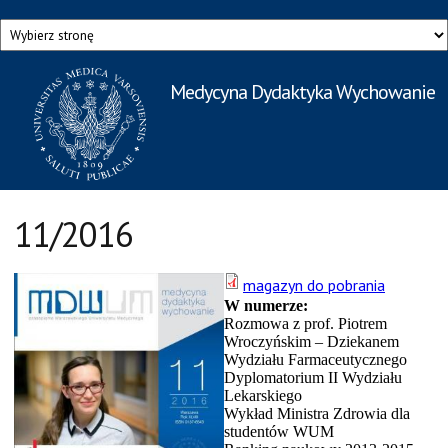
Przejdź do treści
Medycyna Dydaktyka Wychowanie
Rzecznik Prasowy
Warszawskiego Uniwersytetu Medycznego
11/2016
magazyn do pobrania
W numerze:
Rozmowa z prof. Piotrem
Wroczyńskim – Dziekanem
Wydziału Farmaceutycznego
Dyplomatorium II Wydziału
Lekarskiego
Wykład Ministra Zdrowia dla
studentów WUM