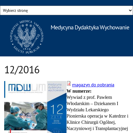
Przejdź do treści
Medycyna Dydaktyka Wychowanie
Rzecznik Prasowy
Warszawskiego Uniwersytetu Medycznego
12/2016
magazyn do pobrania
W numerze:
Wywiad z prof. Pawłem
Włodarskim
– Dziekanem I
Wydziału Lekarskiego
Pionierska operacja w Katedrze i
Klinice Chirurgii Ogólnej,
Naczyniowej i Transplantacyjnej