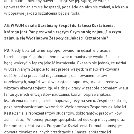
doskonalić, a niekiedy nawet nauczyć się jej. Sądzę, że wraz z
upowszechnieniem się hospitacji, podejście do nich się zmieni, a ich rola
w poprawie jakości kształcenia będzie rosła.
AS: W WUM działa Uczelniany Zespół ds. Jakości Kształcenia,
którego jest Pan przewodniczącym. Czym on się zajmuj,? a czym
zajmują się Wydziałowe Zespoły ds. Jakości Kształcenia?
PD:
Kiedy kilka lat temu zaproponowano mi udział w pracach
Uczelnianego Zespołu miałem pewne romantyczne wyobrażenia jak
będę walczyć o lepszą jakość kształcenia. Okazało się jednak, że udział
w Uczelnianym Zespole to jest przede wszystkim mało efektowana i
dość żmudna praca nad regulaminami, opiniowaniem aktów
uczelnianych, nagród, wnikliwe czytanie raportów, uczestniczenie w
wizytach akredytacyjnych itp. Ale dzięki pracy w zespole poznałem wielu
fantastycznych entuzjastów nauczania, którym poprawa jakości
kształcenia na naszej uczelni naprawdę leży na sercu. Zespół składa, się
poza przedstawicielami wszystkich Wydziałowych Zespołów ds. Jakości
Kształcenia, z reprezentantów studentów, doktorantów, pracowników
administracji. W komisji pracuje specjalista od edukacji medycznej oraz
Pełnomocnik Rektora ds. Programów Kształcenia. Formuła komisji jest
otwarta również na innych przedstawicieli naszej społeczności