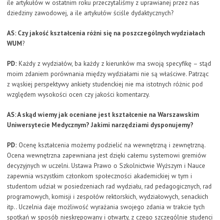
ile artykułów w ostatnim roku przeczytaliśmy z uprawianej przez nas
dziedziny zawodowej, a ile artykułów ściśle dydaktycznych?
AS: Czy jakość kształcenia różni się na poszczególnych wydziałach
WUM
?
PD:
Każdy z wydziałów, ba każdy z kierunków ma swoją specyfikę – stąd
moim zdaniem porównania między wydziałami nie są właściwe. Patrząc
z wąskiej perspektywy ankiety studenckiej nie ma istotnych różnic pod
względem wysokości ocen czy jakości komentarzy.
AS: A skąd wiemy jak oceniane jest kształcenie na Warszawskim
Uniwersytecie Medycznym? Jakimi narzędziami dysponujemy?
PD:
Ocenę kształcenia możemy podzielić na wewnętrzną i zewnętrzną.
Ocena wewnętrzna zapewniana jest dzięki całemu systemowi gremiów
decyzyjnych w uczelni. Ustawa Prawo o Szkolnictwie Wyższym i Nauce
zapewnia wszystkim członkom społeczności akademickiej w tym i
studentom udział w posiedzeniach rad wydziału, rad pedagogicznych, rad
programowych, komisji i zespołów rektorskich, wydziałowych, senackich
itp.. Uczelnia daje możliwość wyrażania swojego zdania w trakcie tych
spotkań w sposób nieskrępowany i otwarty, z czego szczególnie studenci