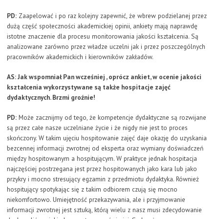
PD:
Zaapelować i po raz kolejny zapewnić, że wbrew podzielanej przez
dużą część społeczności akademickiej opinii, ankiety mają naprawdę
istotne znaczenie dla procesu monitorowania jakości kształcenia. Są
analizowane zarówno przez władze uczelni jak i przez poszczególnych
pracowników akademickich i kierowników zakładów.
AS: Jak wspomniał Pan wcześniej , oprócz ankiet, w ocenie jakości
kształcenia wykorzystywane są także hospitacje zajęć
dydaktycznych. Brzmi groźnie!
PD:
Może zacznijmy od tego, że kompetencje dydaktyczne są rozwijane
są przez całe nasze uczelniane życie i że nigdy nie jest to proces
skończony. W takim ujęciu hospitowanie zajęć daje okazję do uzyskania
bezcennej informacji zwrotnej od eksperta oraz wymiany doświadczeń
między hospitowanym a hospitującym. W praktyce jednak hospitacja
najczęściej postrzegana jest przez hospitowanych jako kara lub jako
przykry i mocno stresujący egzamin z przedmiotu dydaktyka. Również
hospitujący spotykając się z takim odbiorem czują się mocno
niekomfortowo. Umiejętność przekazywania, ale i przyjmowanie
informacji zwrotnej jest sztuką, którą wielu z nasz musi zdecydowanie