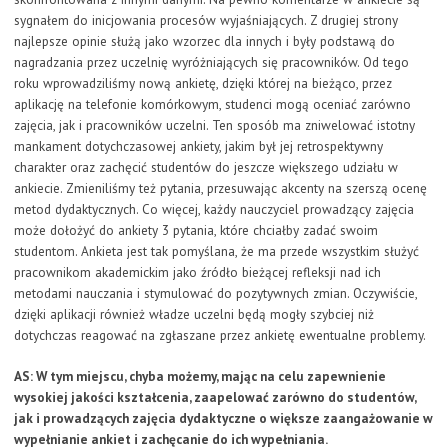
sygnałem do inicjowania procesów wyjaśniających. Z drugiej strony
najlepsze opinie służą jako wzorzec dla innych i były podstawą do
nagradzania przez uczelnię wyróżniających się pracowników. Od tego
roku wprowadziliśmy nową ankietę, dzięki której na bieżąco, przez
aplikację na telefonie komórkowym, studenci mogą oceniać zarówno
zajęcia, jak i pracowników uczelni. Ten sposób ma zniwelować istotny
mankament dotychczasowej ankiety, jakim był jej retrospektywny
charakter oraz zachęcić studentów do jeszcze większego udziału w
ankiecie. Zmieniliśmy też pytania, przesuwając akcenty na szerszą ocenę
metod dydaktycznych. Co więcej, każdy nauczyciel prowadzący zajęcia
może dołożyć do ankiety 3 pytania, które chciałby zadać swoim
studentom. Ankieta jest tak pomyślana, że ma przede wszystkim służyć
pracownikom akademickim jako źródło bieżącej refleksji nad ich
metodami nauczania i stymulować do pozytywnych zmian. Oczywiście,
dzięki aplikacji również władze uczelni będą mogły szybciej niż
dotychczas reagować na zgłaszane przez ankietę ewentualne problemy.
AS: W tym miejscu, chyba możemy, mając na celu zapewnienie
wysokiej jakości kształcenia, zaapelować zarówno do studentów,
jak i prowadzących zajęcia dydaktyczne o większe zaangażowanie w
wypełnianie ankiet i zachęcanie do ich wypełniania.