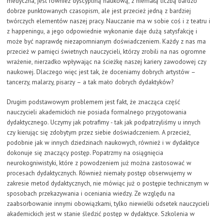
medyczna, jest również dyscypliną naukową, z niemałą liczbą bardzo
dobrze punktowanych czasopism, ale jest przecież jedną z bardziej
twórczych elementów naszej pracy. Nauczanie ma w sobie coś i z teatru i
z happeningu, a jego odpowiednie wykonanie daje dużą satysfakcję i
może być naprawdę niezapomnianym doświadczeniem. Każdy z nas ma
przecież w pamięci świetnych nauczycieli, którzy zrobili na nas ogromne
wrażenie, nierzadko wpływając na ścieżkę naszej kariery zawodowej czy
naukowej. Dlaczego więc jest tak, że doceniamy dobrych artystów –
tancerzy, malarzy, pisarzy – a tak mało dobrych dydaktyków?
Drugim podstawowym problemem jest fakt, że znacząca część
nauczycieli akademickich nie posiada formalnego przygotowania
dydaktycznego. Uczymy jak potrafimy - tak jak podpatrzyliśmy u innych
czy kierując się zdobytym przez siebie doświadczeniem. A przecież,
podobnie jak w innych dziedzinach naukowych, również i w dydaktyce
dokonuje się znaczący postęp. Popatrzmy na osiągnięcia
neurokogniwistyki, które z powodzeniem już można zastosować w
procesach dydaktycznych. Również niemały postęp obserwujemy w
zakresie metod dydaktycznych, nie mówiąc już o postępie technicznym w
sposobach przekazywania i oceniania wiedzy. Ze względu na
zaabsorbowanie innymi obowiązkami, tylko niewielki odsetek nauczycieli
akademickich jest w stanie śledzić postęp w dydaktyce. Szkolenia w