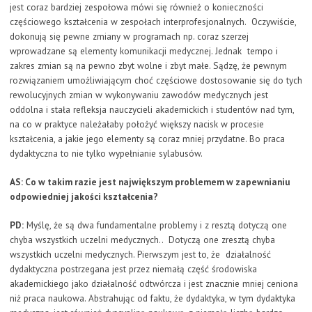
jest coraz bardziej zespołowa mówi się również o konieczności
częściowego kształcenia w zespołach interprofesjonalnych. Oczywiście,
dokonują się pewne zmiany w programach np. coraz szerzej
wprowadzane są elementy komunikacji medycznej. Jednak tempo i
zakres zmian są na pewno zbyt wolne i zbyt małe. Sądzę, że pewnym
rozwiązaniem umożliwiającym choć częściowe dostosowanie się do tych
rewolucyjnych zmian w wykonywaniu zawodów medycznych jest
oddolna i stała refleksja nauczycieli akademickich i studentów nad tym,
na co w praktyce należałaby położyć większy nacisk w procesie
kształcenia, a jakie jego elementy są coraz mniej przydatne. Bo praca
dydaktyczna to nie tylko wypełnianie sylabusów.
AS: Co w takim razie jest największym problemem w zapewnianiu
odpowiedniej jakości kształcenia?
PD:
Myślę, że są dwa fundamentalne problemy i z resztą dotyczą one
chyba wszystkich uczelni medycznych.. Dotyczą one zresztą chyba
wszystkich uczelni medycznych. Pierwszym jest to, że działalność
dydaktyczna postrzegana jest przez niemałą część środowiska
akademickiego jako działalność odtwórcza i jest znacznie mniej ceniona
niż praca naukowa. Abstrahując od faktu, że dydaktyka, w tym dydaktyka