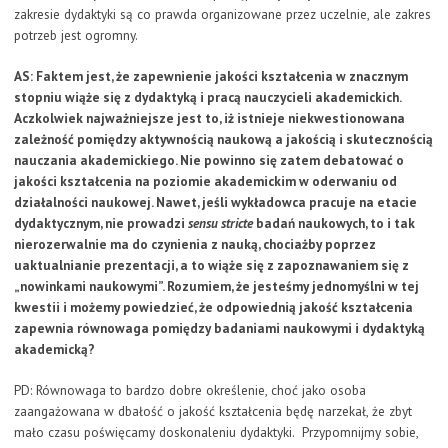
zakresie dydaktyki są co prawda organizowane przez uczelnie, ale zakres
potrzeb jest ogromny.
AS: Faktem jest, że zapewnienie jakości kształcenia w znacznym
stopniu wiąże się z dydaktyką i pracą nauczycieli akademickich.
Aczkolwiek najważniejsze jest to, iż istnieje niekwestionowana
zależność pomiędzy aktywnością naukową a jakością i skutecznością
nauczania akademickiego. Nie powinno się zatem debatować o
jakości kształcenia na poziomie akademickim w oderwaniu od
działalności naukowej. Nawet, jeśli wykładowca pracuje na etacie
dydaktycznym, nie prowadzi
sensu stricte
badań naukowych, to i tak
nierozerwalnie ma do czynienia z nauką, chociażby poprzez
uaktualnianie prezentacji, a to wiąże się z zapoznawaniem się z
„nowinkami naukowymi”. Rozumiem, że jesteśmy jednomyślni w tej
kwestii i możemy powiedzieć, że odpowiednią jakość kształcenia
zapewnia równowaga pomiędzy badaniami naukowymi i dydaktyką
akademicką?
PD: Równowaga to bardzo dobre określenie, choć jako osoba
zaangażowana w dbałość o jakość kształcenia będę narzekał, że zbyt
mało czasu poświęcamy doskonaleniu dydaktyki. Przypomnijmy sobie,