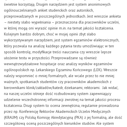
świetnie korzystają. Drugim narzędziem jest system anonimowych
ogólnouczelnianych ankiet studenckich oraz autorskich,
przeprowadzanych w poszczególnych jednostkach. Jest wreszcie ankieta
– niestety słabo wypełniania – przeznaczona dla pracowników uczelni,
w której mogą oni wyrazić opinie m.in. na temat jakości kształcenia.
Kolejnym bardzo dobrym, choć w mojej opinii zbyt słabo
wykorzystywanym narzędziem, jest system egzaminów elektronicznych,
który pozwala na analizę każdego pytania testu umożliwiając w ten
sposób kontrolę, modyfikacje treści nauczania czy wreszcie lepsze
ułożenie testu w przyszłości. Przeprowadzane są również
wewnątrzwydziałowe hospitacje oraz analizy wyników egzaminów
ogólnopolskich np. Lekarskiego Egzaminu Końcowego (LEK). Wreszcie
należy wspomnieć o mniej formalnych, ale wcale przez to nie mniej
ważnych, spotkaniach studentów czy pracowników akademickich z
kierownikami klinik/zakładów/katedr, dziekanami, rektorami. Jak widać,
na naszej uczelni istnieje dość rozbudowany system zapewniający
udzielenie wszechstronnej informacji zwrotnej na temat jakości procesu
kształcenia. Drugi system to ocena zewnętrzna, regularnie prowadzona
przez np. Konferencję Rektorów Akademickich Uczelni Medycznych
(KRAUM) czy Polską Komisję Akredytacyjną (PKA) z jej formalną, ale dość
szczegółową oceną poszczególnych kierunków studiów. Ale system