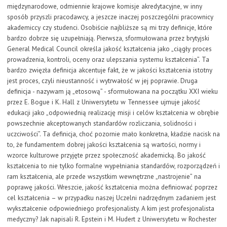
międzynarodowe, odmiennie krajowe komisje akredytacyjne, w inny
sposób przyszli pracodawcy, a jeszcze inaczej poszczególni pracownicy
akademiccy czy studenci. Osobiście najbliższe są mi trzy definicje, które
bardzo dobrze się uzupełniają. Pierwsza, sformułowana przez brytyjski
General Medical Council określa jakość kształcenia jako „ciągły proces
prowadzenia, kontroli, oceny oraz ulepszania systemu kształcenia”. Ta
bardzo zwięzła definicja akcentuje fakt, że w jakości kształcenia istotny
jest proces, czyli nieustanność i wytrwałość w jej poprawie. Druga
definicja - nazywam ją „etosową” - sformułowana na początku XXI wieku
przez E. Bogue i K. Hall z Uniwersytetu w Tennessee ujmuje jakość
edukacji jako „odpowiednią realizację misji i celów kształcenia w obrębie
powszechnie akceptowanych standardów rozliczania, solidności i
uczciwości”. Ta definicja, choć pozornie mało konkretna, kładzie nacisk na
to, że fundamentem dobrej jakości kształcenia są wartości, normy i
wzorce kulturowe przyjęte przez społeczność akademicką. Bo jakość
kształcenia to nie tylko formalne wypełniania standardów, rozporządzeń i
ram kształcenia, ale przede wszystkim wewnętrzne „nastrojenie” na
poprawę jakości. Wreszcie, jakość kształcenia można definiować poprzez
cel kształcenia – w przypadku naszej Uczelni nadrzędnym zadaniem jest
wykształcenie odpowiedniego profesjonalisty. A kim jest profesjonalista
medyczny? Jak napisali R. Epstein i M. Hudert z Uniwersytetu w Rochester