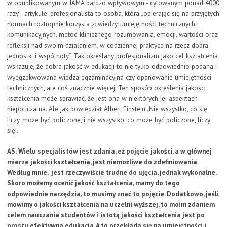
w opublikowanym w JAMA bardzo wpływowym - cytowanym ponad 4000
razy - artykule: profesjonalista to osoba, która „opierając się na przyjętych
normach roztropnie korzysta z: wiedzy, umiejętności technicznych i
komunikacyjnych, metod klinicznego rozumowania, emocji, wartości oraz
refleksji nad swoim działaniem, w codziennej praktyce na rzecz dobra
jednostki i wspólnoty”. Tak określany profesjonalizm jako cel kształcenia
wskazuje, że dobra jakość w edukacji to nie tylko odpowiednio podana i
wyegzekwowana wiedza egzaminacyjna czy opanowanie umiejętności
technicznych, ale coś znacznie więcej. Ten sposób określenia jakości
kształcenia może sprawiać, że jest ona w niektórych jej aspektach
niepoliczalna. Ale jak powiedział Albert Einstein
„
Nie wszystko, co się
liczy, może być policzone, i nie wszystko, co może być policzone, liczy
się”.
AS: Wielu specjalistów jest zdania, eż pojęcie jakości, a w głównej
mierze jakości kształcenia, jest niemożliwe do zdefiniowania.
Według mnie, jest rzeczywiście trudne do ujęcia, jednak wykonalne.
Skoro możemy ocenić jakość kształcenia, mamy do tego
odpowiednie narzędzia, to musimy znać to pojęcie. Dodatkowo, jeśli
mówimy o jakości kształcenia na uczelni wyższej, to moim zdaniem
celem nauczania studentów i istotą jakości kształcenia jest po
prostu efektywna edukacja. A to przekłada się na umiejętności i