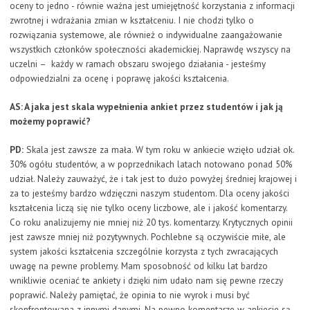
oceny to jedno - równie ważna jest umiejętność korzystania z informacji
zwrotnej i wdrażania zmian w kształceniu. I nie chodzi tylko o
rozwiązania systemowe, ale również o indywidualne zaangażowanie
wszystkich członków społeczności akademickiej. Naprawdę wszyscy na
uczelni – każdy w ramach obszaru swojego działania - jesteśmy
odpowiedzialni za ocenę i poprawę jakości kształcenia.
AS: A jaka jest skala wypełnienia ankiet przez studentów i jak ją
możemy poprawić?
PD:
Skala jest zawsze za mała. W tym roku w ankiecie wzięło udział ok.
30% ogółu studentów, a w poprzednikach latach notowano ponad 50%
udział. Należy zauważyć, że i tak jest to dużo powyżej średniej krajowej i
za to jesteśmy bardzo wdzięczni naszym studentom. Dla oceny jakości
kształcenia liczą się nie tylko oceny liczbowe, ale i jakość komentarzy.
Co roku analizujemy nie mniej niż 20 tys. komentarzy. Krytycznych opinii
jest zawsze mniej niż pozytywnych. Pochlebne są oczywiście miłe, ale
system jakości kształcenia szczególnie korzysta z tych zwracających
uwagę na pewne problemy. Mam sposobność od kilku lat bardzo
wnikliwie oceniać te ankiety i dzięki nim udało nam się pewne rzeczy
poprawić. Należy pamiętać, że opinia to nie wyrok i musi być
skonfrontowana z innymi danymi. Na pewno komentarze w ankiecie są