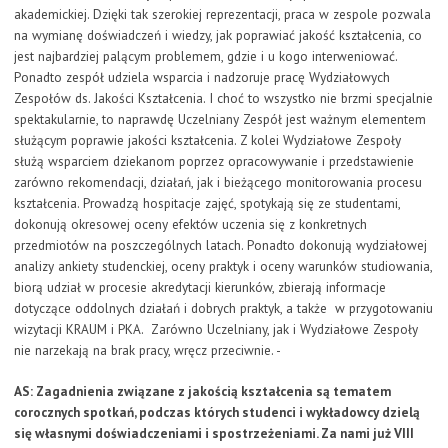
akademickiej. Dzięki tak szerokiej reprezentacji, praca w zespole pozwala
na wymianę doświadczeń i wiedzy, jak poprawiać jakość kształcenia, co
jest najbardziej palącym problemem, gdzie i u kogo interweniować.
Ponadto zespół udziela wsparcia i nadzoruje pracę Wydziałowych
Zespołów ds. Jakości Kształcenia. I choć to wszystko nie brzmi specjalnie
spektakularnie, to naprawdę Uczelniany Zespół jest ważnym elementem
służącym poprawie jakości kształcenia. Z kolei Wydziałowe Zespoły
służą wsparciem dziekanom poprzez opracowywanie i przedstawienie
zarówno rekomendacji, działań, jak i bieżącego monitorowania procesu
kształcenia. Prowadzą hospitacje zajęć, spotykają się ze studentami,
dokonują okresowej oceny efektów uczenia się z konkretnych
przedmiotów na poszczególnych latach. Ponadto dokonują wydziałowej
analizy ankiety studenckiej, oceny praktyk i oceny warunków studiowania,
biorą udział w procesie akredytacji kierunków, zbierają informacje
dotyczące oddolnych działań i dobrych praktyk, a także w przygotowaniu
wizytacji KRAUM i PKA. Zarówno Uczelniany, jak i Wydziałowe Zespoły
nie narzekają na brak pracy, wręcz przeciwnie. -
AS: Zagadnienia związane z jakością kształcenia są tematem
corocznych spotkań, podczas których studenci i wykładowcy dzielą
się własnymi doświadczeniami i spostrzeżeniami. Za nami już VIII