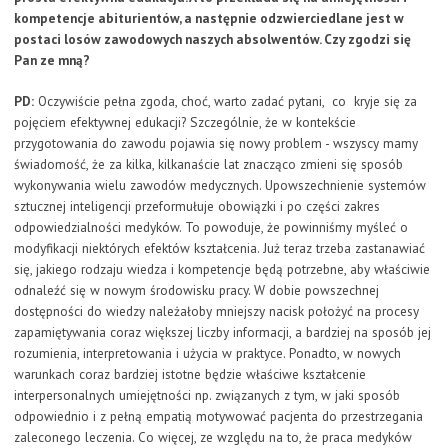
kompetencje abiturientów, a następnie odzwierciedlane jest w
postaci losów zawodowych naszych absolwentów. Czy zgodzi się
Pan ze mną?
PD:
Oczywiście pełna zgoda, choć, warto zadać pytani, co kryje się za
pojęciem efektywnej edukacji? Szczególnie, że w kontekście
przygotowania do zawodu pojawia się nowy problem - wszyscy mamy
świadomość, że za kilka, kilkanaście lat znacząco zmieni się sposób
wykonywania wielu zawodów medycznych. Upowszechnienie systemów
sztucznej inteligencji przeformułuje obowiązki i po części zakres
odpowiedzialności medyków. To powoduje, że powinniśmy myśleć o
modyfikacji niektórych efektów kształcenia. Już teraz trzeba zastanawiać
się, jakiego rodzaju wiedza i kompetencje będą potrzebne, aby właściwie
odnaleźć się w nowym środowisku pracy. W dobie powszechnej
dostępności do wiedzy należałoby mniejszy nacisk położyć na procesy
zapamiętywania coraz większej liczby informacji, a bardziej na sposób jej
rozumienia, interpretowania i użycia w praktyce. Ponadto, w nowych
warunkach coraz bardziej istotne będzie właściwe kształcenie
interpersonalnych umiejętności np. związanych z tym, w jaki sposób
odpowiednio i z pełną empatią motywować pacjenta do przestrzegania
zaleconego leczenia. Co więcej, ze względu na to, że praca medyków