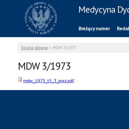
Przejdź do treści
Medycyna Dy
Rzecznik Prasowy
Warszawskiego Uniwersytetu Medycznego
Bieżący numer
Redak
Jesteś tutaj
Strona główna
»
MDW 3/1973
MDW 3/1973
mdw_1973_t5_3_prez.pdf