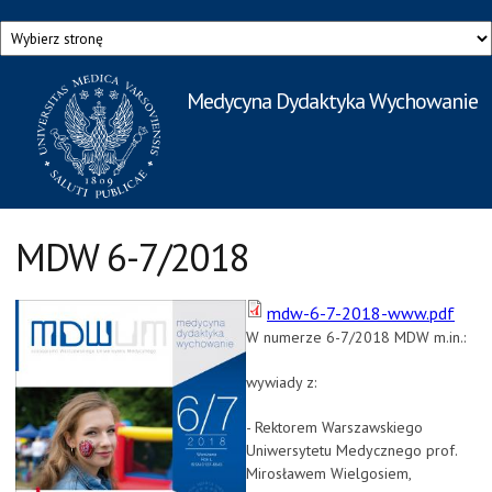
Przejdź do treści
Medycyna Dydaktyka Wychowanie
Rzecznik Prasowy
Warszawskiego Uniwersytetu Medycznego
MDW 6-7/2018
mdw-6-7-2018-www.pdf
W numerze 6-7/2018 MDW m.in.:
wywiady z:
- Rektorem Warszawskiego
Uniwersytetu Medycznego prof.
Mirosławem Wielgosiem,