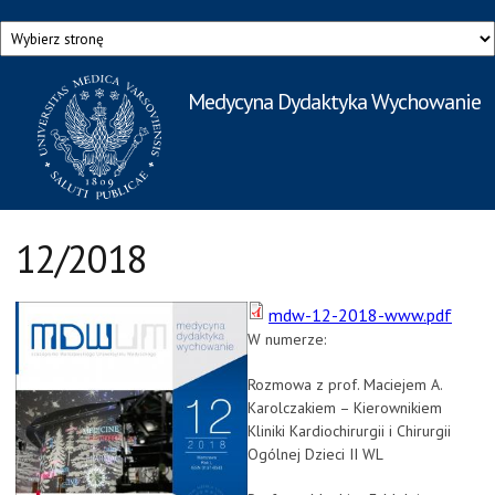
Przejdź do treści
Medycyna Dydaktyka Wychowanie
Rzecznik Prasowy
Warszawskiego Uniwersytetu Medycznego
12/2018
mdw-12-2018-www.pdf
W numerze:
Rozmowa z prof. Maciejem A.
Karolczakiem – Kierownikiem
Kliniki Kardiochirurgii i Chirurgii
Ogólnej Dzieci II WL