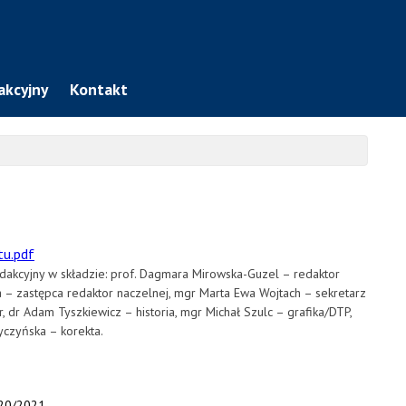
akcyjny
Kontakt
u.pdf
akcyjny w składzie: prof. Dagmara Mirowska-Guzel – redaktor
a – zastępca redaktor naczelnej, mgr Marta Ewa Wojtach – sekretarz
r, dr Adam Tyszkiewicz – historia, mgr Michał Szulc – grafika/DTP,
Tyczyńska – korekta.
020/2021