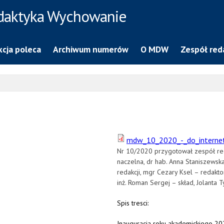
daktyka Wychowanie
cja poleca
Archiwum numerów
O MDW
Zespół red
mdw_10_2020_-_do_internet
Nr 10/2020 przygotował zespół red
naczelna, dr hab. Anna Staniszewsk
redakcji, mgr Cezary Ksel – redakto
inż. Roman Sergej – skład, Jolanta 
Spis tresci:
Inauguracja roku akademickiego 2