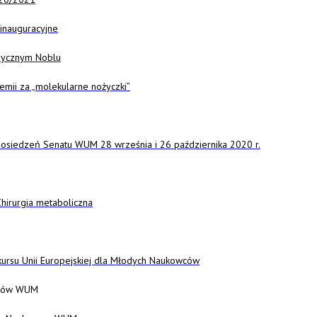
inauguracyjne
dycznym Noblu
emii za „molekularne nożyczki”
posiedzeń Senatu WUM 28 września i 26 października 2020 r.
Chirurgia metaboliczna
kursu Unii Europejskiej dla Młodych Naukowców
ntów WUM