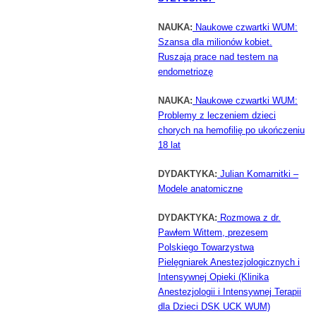
NAUKA:
Naukowe czwartki WUM:
Szansa dla milionów kobiet.
Ruszają prace nad testem na
endometriozę
NAUKA:
Naukowe czwartki WUM:
Problemy z leczeniem dzieci
chorych na hemofilię po ukończeniu
18 lat
DYDAKTYKA:
Julian Komarnitki –
Modele anatomiczne
DYDAKTYKA:
Rozmowa z dr.
Pawłem Wittem, prezesem
Polskiego Towarzystwa
Pielęgniarek Anestezjologicznych i
Intensywnej Opieki (Klinika
Anestezjologii i Intensywnej Terapii
dla Dzieci DSK UCK WUM)