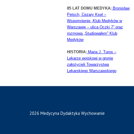
85 LAT DOMU MEDYKA:
Bronisław
Petsch, Cezary Ksel –
Wspomnienie „Klub Medyków w
Warszawie – ulica Oczki 7” oraz
rozmowa „Studiowałem” Klub
Medyków
HISTORIA:
Maria J. Turos –
Lekarze wojskowi w gronie
założycieli Towarzystwa
Lekarskiego Warszawskiego
2026 Medycyna Dydaktyka Wychowanie