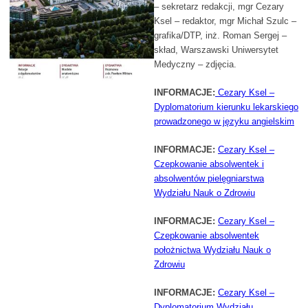
– sekretarz redakcji
, mgr Cezary
Ksel
– redaktor
, mgr Michał Szulc
–
grafika/DTP
, inż. Roman Sergej
–
skład
, Warszawski Uniwersytet
Medyczny
– zdjęcia.
INFORMACJE:
Cezary Ksel –
Dyplomatorium kierunku lekarskiego
prowadzonego w języku angielskim
INFORMACJE:
Cezary Ksel –
Czepkowanie absolwentek i
absolwentów pielęgniarstwa
Wydziału Nauk o Zdrowiu
INFORMACJE:
Cezary Ksel –
Czepkowanie absolwentek
położnictwa Wydziału Nauk o
Zdrowiu
INFORMACJE:
Cezary Ksel –
Dyplomatorium Wydziału