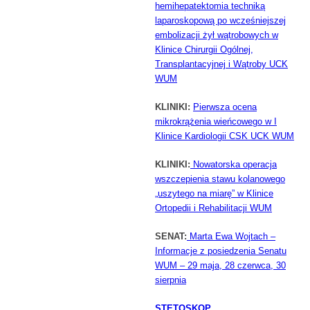
hemihepatektomia techniką
laparoskopową po wcześniejszej
embolizacji żył wątrobowych w
Klinice Chirurgii Ogólnej,
Transplantacyjnej i Wątroby UCK
WUM
KLINIKI:
Pierwsza ocena
mikrokrążenia wieńcowego w I
Klinice Kardiologii CSK UCK WUM
KLINIKI:
Nowatorska operacja
wszczepienia stawu kolanowego
„uszytego na miarę” w
Klinice
Ortopedii i Rehabilitacji WUM
SENAT:
Marta Ewa Wojtach –
Informacje z posiedzenia Senatu
WUM – 29 maja, 28 czerwca, 30
sierpnia
STETOSKOP