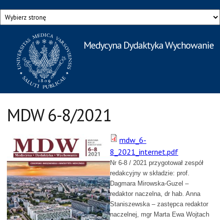
Przejdź do treści
Medycyna Dydaktyka Wychowanie
Rzecznik Prasowy
Warszawskiego Uniwersytetu Medycznego
MDW 6-8/2021
mdw_6-
8_2021_internet.pdf
Nr 6-8 / 2021 przygotował zespół
redakcyjny w składzie: prof.
Dagmara Mirowska-Guzel
–
redaktor naczelna
, dr hab. Anna
Staniszewska
– zastępca redaktor
naczelnej
, mgr Marta Ewa Wojtach