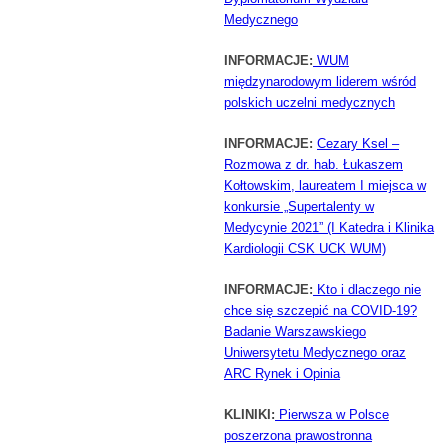
Medycznego
INFORMACJE:
WUM
międzynarodowym liderem wśród
polskich uczelni medycznych
INFORMACJE:
Cezary Ksel –
Rozmowa z dr. hab. Łukaszem
Kołtowskim, laureatem I miejsca w
konkursie „Supertalenty w
Medycynie 2021” (I Katedra i Klinika
Kardiologii CSK UCK WUM)
INFORMACJE:
Kto i dlaczego nie
chce się szczepić na COVID-19?
Badanie Warszawskiego
Uniwersytetu Medycznego oraz
ARC Rynek i Opinia
KLINIKI:
Pierwsza w Polsce
poszerzona prawostronna